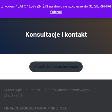
Z kodem "LATO" 15% ZNIŻKI na dowolne szkolenie do 31 SIERPNIA!
Finance Morgen Group
Odrzuć
P
R
Z
E
Ł
Konsultacje i kontakt
Ą
C
Z
N
A
W
I
Powrót do Panelu Inwestora
G
A
C
J
Ę
Numer wpisu do rejestru agentów ubezpieczeniowych:
11261724/A
FINANCE MORGEN GROUP SP Z O.O.