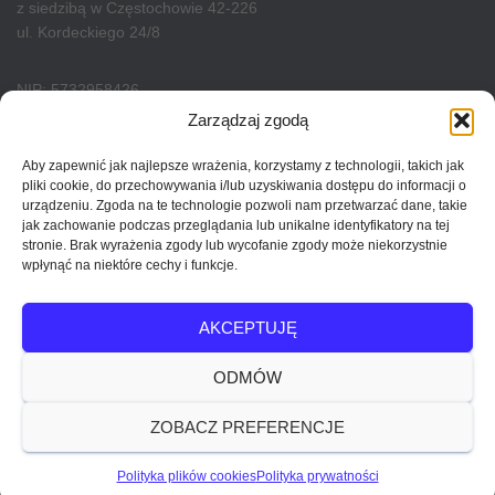
z siedzibą w Częstochowie 42-226
ul. Kordeckiego 24/8
NIP: 5732958426
KRS: 0001141772
Zarządzaj zgodą
REGON: 540342930
Kapitał zakładowy
Aby zapewnić jak najlepsze wrażenia, korzystamy z technologii, takich jak
pliki cookie, do przechowywania i/lub uzyskiwania dostępu do informacji o
50 000 zł w całości opłacony
urządzeniu. Zgoda na te technologie pozwoli nam przetwarzać dane, takie
jak zachowanie podczas przeglądania lub unikalne identyfikatory na tej
stronie. Brak wyrażenia zgody lub wycofanie zgody może niekorzystnie
wpłynąć na niektóre cechy i funkcje.
POLITYKA PRYWATNOŚCI
REGULAMIN SKLEPU
AKCEPTUJĘ
REGULAMIN ŚWIADCZENIA USŁUGI EDUKACYJNO-SZKOLENIOWEJ
ODMÓW
POLITYKA PLIKÓW COOKIES (EU)
ZOBACZ PREFERENCJE
Hestia | Stworzone przez
ThemeIsle
Polityka plików cookies
Polityka prywatności