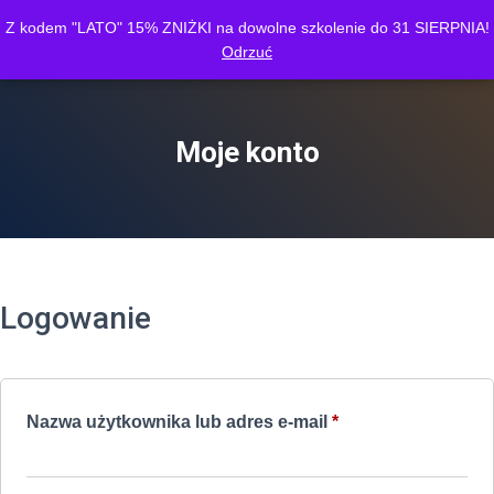
Z kodem "LATO" 15% ZNIŻKI na dowolne szkolenie do 31 SIERPNIA!
Finance Morgen Group
Odrzuć
PRZE
Moje konto
Logowanie
Wymagane
Nazwa użytkownika lub adres e-mail
*