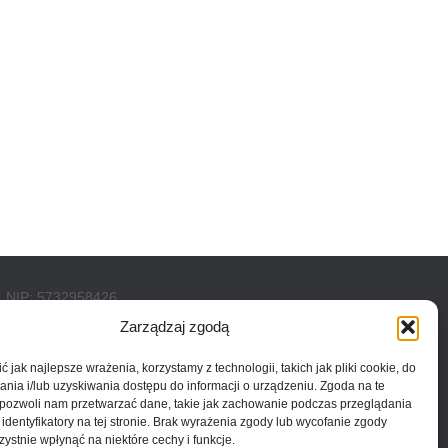
NIP: 5732958426
KRS: 0001141772
Zarządzaj zgodą
REGON: 540342930
Kapitał zakładowy
 jak najlepsze wrażenia, korzystamy z technologii, takich jak pliki cookie, do
50 000 zł w całości opłacony
ia i/lub uzyskiwania dostępu do informacji o urządzeniu. Zgoda na te
 pozwoli nam przetwarzać dane, takie jak zachowanie podczas przeglądania
 identyfikatory na tej stronie. Brak wyrażenia zgody lub wycofanie zgody
ystnie wpłynąć na niektóre cechy i funkcje.