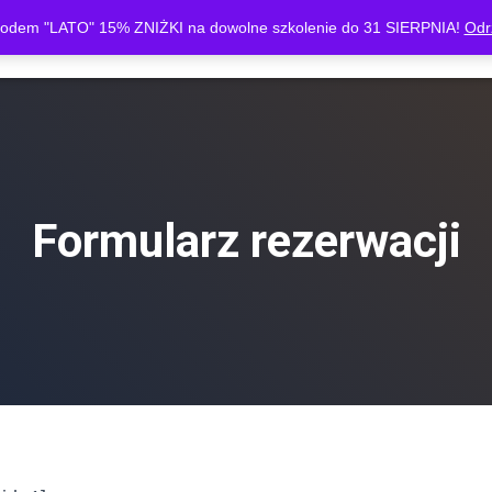
kodem "LATO" 15% ZNIŻKI na dowolne szkolenie do 31 SIERPNIA!
Odr
„KLUB SKUTECZNEGO INWESTORA”
KOSZYK
SKLEP
PAN
Formularz rezerwacji