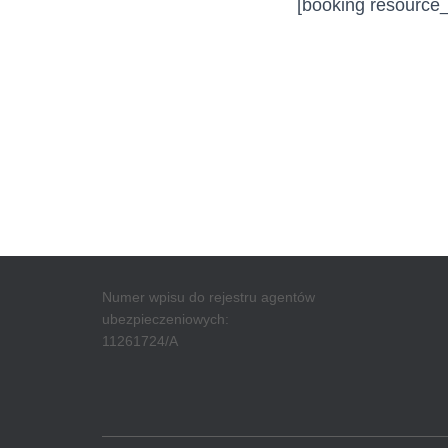
[booking resource
Numer wpisu do rejestru agentów
ubezpieczeniowych:
11261724/A