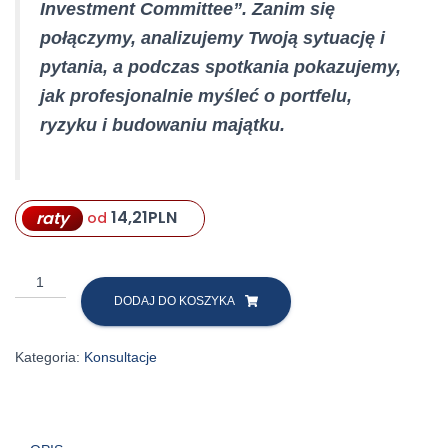
Investment Committee”. Zanim się
połączymy, analizujemy Twoją sytuację i
pytania, a podczas spotkania pokazujemy,
jak profesjonalnie myśleć o portfelu,
ryzyku i budowaniu majątku.
14,21
PLN
raty
od
ilość
Konsultacje
DODAJ DO KOSZYKA
inwestycyjno-
edukacyjne
Kategoria:
Konsultacje
„Mini
Investment
Committee”