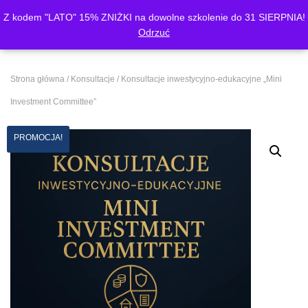
Z kodem "LATO" 15% ZNIŻKI na dowolne szkolenie do 31 SIERPNIA!
Finance Morgen Group
Odrzuć
PRZE
Strona główna
/
Konsultacje
/ Konsultacje inwestycyjno-edukacyjne „Mini
Investment Committee”
PROMOCJA!