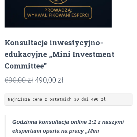
Konsultacje inwestycyjno-
edukacyjne „Mini Investment
Committee”
Pierwotna
Aktualna
690,00
zł
490,00
zł
cena
cena
Najniższa cena z ostatnich 30 dni 490 zł
wynosiła:
wynosi:
690,00 zł.
490,00 zł.
Godzinna konsultacja online 1:1 z naszymi
ekspertami oparta na pracy „Mini