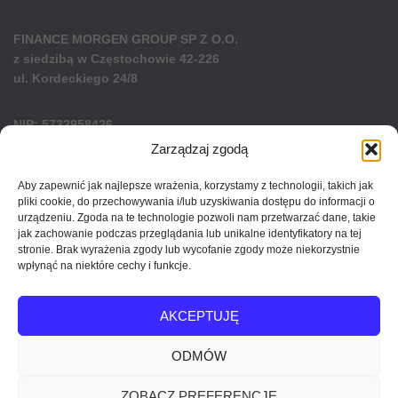
FINANCE MORGEN GROUP SP Z O.O.
z siedzibą w Częstochowie 42-226
ul. Kordeckiego 24/8
NIP: 5732958426
KRS: 0001141772
Zarządzaj zgodą
REGON: 540342930
Kapitał zakładowy
Aby zapewnić jak najlepsze wrażenia, korzystamy z technologii, takich jak
50 000 zł w całości opłacony
pliki cookie, do przechowywania i/lub uzyskiwania dostępu do informacji o
urządzeniu. Zgoda na te technologie pozwoli nam przetwarzać dane, takie
jak zachowanie podczas przeglądania lub unikalne identyfikatory na tej
stronie. Brak wyrażenia zgody lub wycofanie zgody może niekorzystnie
wpłynąć na niektóre cechy i funkcje.
POLITYKA PRYWATNOŚCI
REGULAMIN SKLEPU
AKCEPTUJĘ
REGULAMIN ŚWIADCZENIA USŁUGI EDUKACYJNO-SZKOLENIOWEJ
ODMÓW
POLITYKA PLIKÓW COOKIES (EU)
ZOBACZ PREFERENCJE