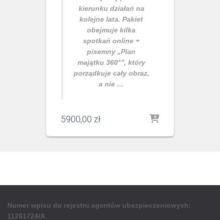
kierunku działań na
kolejne lata. Pakiet
obejmuje kilka
spotkań online +
pisemny „Plan
majątku 360°”, który
porządkuje cały obraz,
a nie …
5900,00
zł
Numer wpisu do rejestru agentów ubezpieczeniowych:
11261724/A